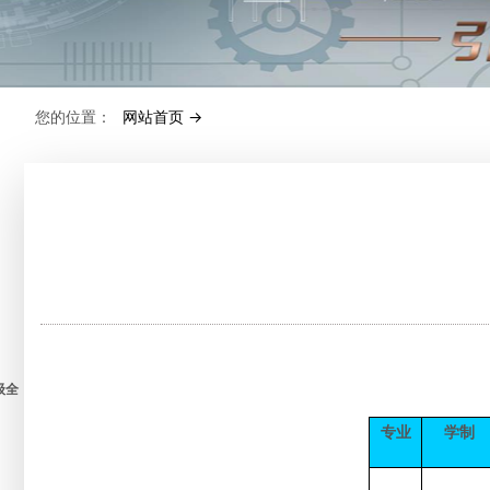
您的位置：
网站首页 ->
级全
专业
学制