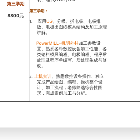
第三学期
第三学期：
8800
元
UG
1.
应用
、分模、拆电极、电极排
版、电极出图纸模具结构及加工原理
讲解。
PowerMILL+
机明外挂
加工参数设
置、熟悉各种数控设备加工性能、各
类钢料模具编程、电极编程、程序后
处理及程序单编写、后处理生成与修
改。
2.
上机实训
、熟悉数控设备操作、独立
完成产品绘图、编程、操机整个设
计、加工流程，老师筛选综合性图
形，完成案例加工与分析。