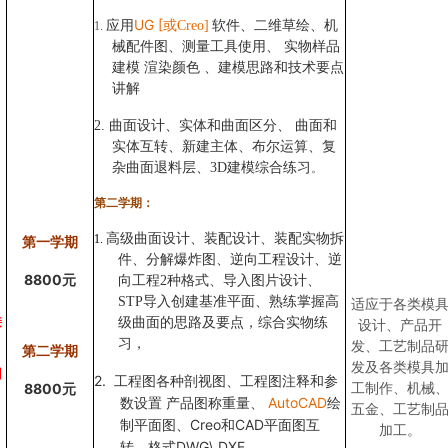
UG [
应用
或
Creo]
软件、二维草绘、机
1.
械配件图、测量工具使用、 实物样品
建模 渲染颜色 、建模思路和技术要点
讲解
2.
曲面设计、实体和曲面区分、 曲面和
实体互转、新建主体、布尔运算、复
杂曲面退料层、
3D
建模综合练习
。
第二学期：
高级曲面设计、装配设计、
装配实物拆
1.
第一学期
件、分解爆炸图
、
逆向工程设计、逆
8800
元
向工程
2
种格式、导入图片设计、
STP
导入创建基准平面、熟练掌握高
适应于各类模
接
级曲面的思路及要点，综合实物练
设计
、产品开
习，
发、工艺制品
第二学期
发及
各类模具
训
2.
工程图各种剖视图、工程图注释和参
8800
工制作
、机械
元
AutoCAD
数设置 产品图称重量、
绘
五金
、工艺制
Creo
CAD
制平面图、
和
平面图互
加工
。
DWG\ DXF
转、格式