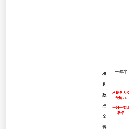
一
年半
模
具
根据各人
数
受能力,
控
一对一实
教学
全
科