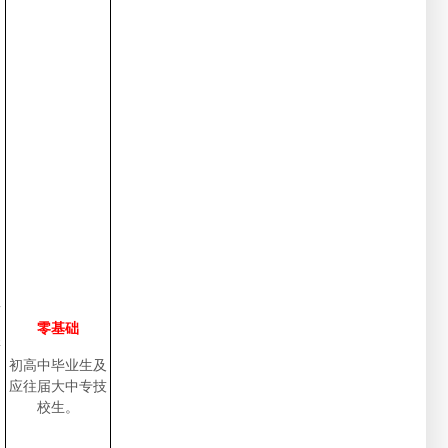
具
零基础
研
初高中毕业生及
加
应往届大中专技
、
校生。
品